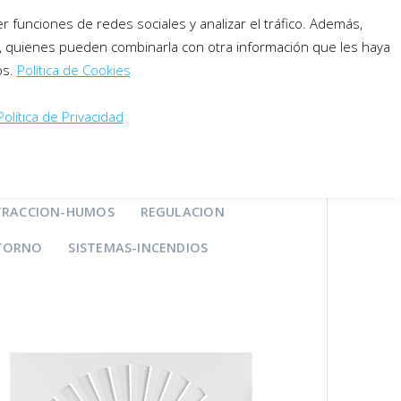
 funciones de redes sociales y analizar el tráfico. Además,
software
descargas
contacto
b, quienes pueden combinarla con otra información que les haya
os.
Política de Cookies
Español
Política de Privacidad
BLE
DIFUSORES CIRCULARES
TRACCION-HUMOS
REGULACION
ETORNO
SISTEMAS-INCENDIOS