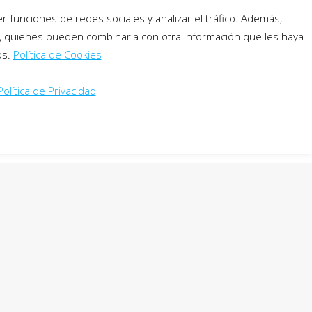
 funciones de redes sociales y analizar el tráfico. Además,
software
downloads
contact
b, quienes pueden combinarla con otra información que les haya
os.
Política de Cookies
English
Política de Privacidad