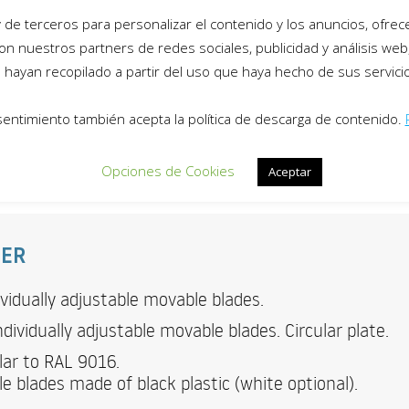
de terceros para personalizar el contenido y los anuncios, ofrecer
products
on nuestros partners de redes sociales, publicidad y análisis we
hayan recopilado a partir del uso que haya hecho de sus servici
sentimiento también acepta la política de descarga de contenido.
Opciones de Cookies
Aceptar
SER
ndividually adjustable movable blades.
 individually adjustable movable blades. Circular plate.
lar to RAL 9016.
e blades made of black plastic (white optional).