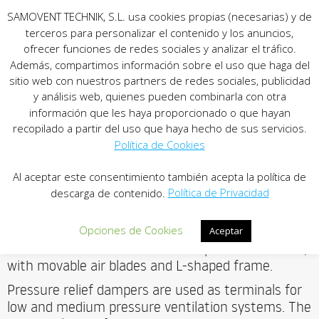
SAMOVENT TECHNIK, S.L. usa cookies propias (necesarias) y de
terceros para personalizar el contenido y los anuncios,
ofrecer funciones de redes sociales y analizar el tráfico.
Además, compartimos información sobre el uso que haga del
sitio web con nuestros partners de redes sociales, publicidad
y análisis web, quienes pueden combinarla con otra
información que les haya proporcionado o que hayan
recopilado a partir del uso que haya hecho de sus servicios.
Política de Cookies
PRESSURE RELIEF DAMPER
Al aceptar este consentimiento también acepta la política de
descarga de contenido.
Política de Privacidad
Model
SPP-1
. Pressure relief damper for air release,
with movable air blades and L-shaped frame.
Opciones de Cookies
Aceptar
Model
SPP-2
. Pressure relief damper for air intake,
with movable air blades and L-shaped frame.
Pressure relief dampers are used as terminals for
low and medium pressure ventilation systems. The