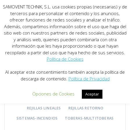
SAMOVENT TECHNIK, S.L. usa cookies propias (necesarias) y de
terceros para personalizar el contenido y los anuncios,
ofrecer funciones de redes sociales y analizar el tráfico.
Además, compartimos información sobre el uso que haga del
sitio web con nuestros partners de redes sociales, publicidad
TODOS
ACCESORIOS
BOCAS-EXTRACCION
y análisis web, quienes pueden combinarla con otra
información que les haya proporcionado o que hayan
CAUDAL-CONSTANTE
CAUDAL-VARIABLE
recopilado a partir del uso que haya hecho de sus servicios.
DIFUSORES CIRCULARES
Política de Cookies
DIFUSORES GEOMETRIA VARIABLE
Al aceptar este consentimiento también acepta la política de
DIFUSORES LINEALES
DIFUSORES ROTACIONALES
descarga de contenido.
Política de Privacidad
EXTRACCION-HUMOS
REGULACION
Opciones de Cookies
Aceptar
REJILLAS CONDUCTO CIRCULAR
REJILLAS IMPULSION
REJILLAS LINEALES
REJILLAS RETORNO
SISTEMAS-INCENDIOS
TOBERAS-MULTITOBERAS