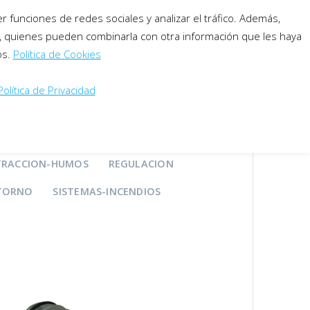
 funciones de redes sociales y analizar el tráfico. Además,
software
descargas
contacto
b, quienes pueden combinarla con otra información que les haya
os.
Política de Cookies
Español
Política de Privacidad
BLE
DIFUSORES CIRCULARES
TRACCION-HUMOS
REGULACION
ETORNO
SISTEMAS-INCENDIOS